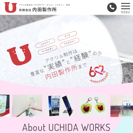
メ
MENU
ニ
ュ
ー
About UCHIDA WORKS