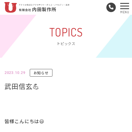
メ
MENU
ニ
ュ
TOPICS
ー
トピックス
お知らせ
2023.10.29
武田信玄💪
皆様こんにちは😃