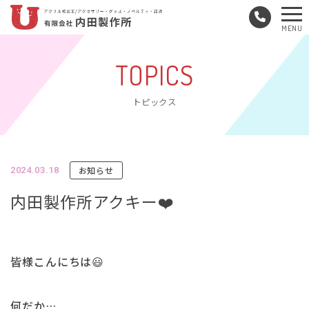
メ
MENU
ニ
ュ
TOPICS
ー
トピックス
お知らせ
2024.03.18
内田製作所アクキー❤️
皆様こんにちは😃
何だか…