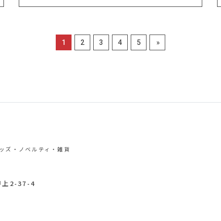
1
2
3
4
5
»
グッズ・ノベルティ・雑貨
上2-37-4